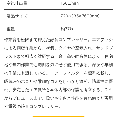
空気吐出量
150L/min
製品サイズ
720×335×760(mm)
重量
約37kg
作業音を極限まで抑えた静音コンプレッサー。エアブラシ
による精密作業から、塗装、タイヤの空気入れ、サンドブ
ラストまで幅広く対応する一台。高い静音性により、住宅
地や屋内作業でも周囲を気にせず使用できる。深夜や早朝
の作業にも適している。エアーフィルターを標準搭載し、
吸気時のホコリや微細なゴミをしっかり遮断。防塵性に優
れ、安定したエア供給と本体内部の保護を両立する。DIY
からプロユースまで、扱いやすさと性能を兼ね備えた実用
性重視の静音コンプレッサー。